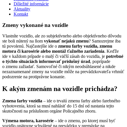
Dôležité informácie
Aktuality
Kontakt
Zmeny vykonané na vozidle
Vlastníte vozidlo, ale zo subjektívneho alebo objektívneho dôvodu
ste boli nútený na ňom
vykonať nejakú zmenu
? Samozrejme iba
tú povolenú. Najčastejšie ide o
zmenu farby vozidla, zmenu
motora či karosérie alebo montáž ťažného zariadenia
. Keďže
ide v každom prípade o malý či väčší zásah do vozidla, je
potrebné
o týchto situáciách informovať príslušný úrad
, poprípade
o zmenu zažiadať. Samovoľné či nikým neodsúhlasené a nikde
nezaznamenané zmeny na vozidle môže na prevádzkovateľa vrhnúť
podozrenie na protiprávne konanie.
K akým zmenám na vozidle prichádza?
Zmena farby vozidla
– ide o trvalú zmenu farby alebo farebného
vyhotovenia, ktorá sa musí nahlásiť do 15 dní od nastania tejto
skutočnosti na príslušnom orgáne Policajného zboru.
Výmena motora, karosérie
– ide o zmenu, po ktorej musí byť
vozidlo opätovne schválené na prevádzku v premávke na